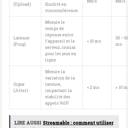
Mb/s
Mb/s
(Upload)
fluidité en
visioconférence.
Mesure le
temps de
réponse entre
Latence
30 – 6
l’appareil et le
< 10 ms
(Ping)
ms
serveur, crucial
pour les jeux en
ligne.
Mesure la
variation de la
Gigue
latence,
< 2 ms
> 10 m
(Jitter)
impactant la
stabilité des
appels VoIP.
LIRE AUSSI
Streamable : comment utiliser