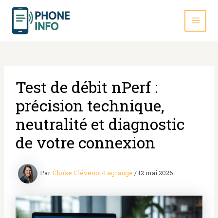
Aller
au
contenu
MAI
MEN
Test de débit nPerf :
précision technique,
neutralité et diagnostic
de votre connexion
Par
Éloïse Clévenot-Lagrange
/
12 mai 2026