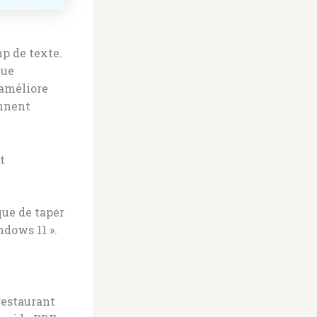
p de texte.
que
 améliore
onnent
t
que de taper
ndows 11 ».
restaurant