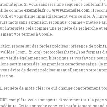
automatique. Si vous saisissez une séquence contenant 
alide comme
exemple.fr
ou
www.monsite.com
, il reco
’URL et vous dirige immédiatement vers ce site. À l’inver
ieurs mots sans extension reconnue, comme « météo Pari
ur interprète cela comme une requête de recherche et e
ement vos termes à Google.
nction repose sur des règles précises : présence de points,
alides (.com, .fr, .org), protocoles (https://) ou formats d’
ur vérifie également son historique et vos favoris pour
ions pertinentes dès les premiers caractères saisis. Ce
 vous évite de devoir préciser manuellement votre inten
isation.
L, requête de mots-clés : ce qui change concrètement po
URL complète vous transporte directement sur la page v
rmédiaire. Cette approche convient parfaitement quand 