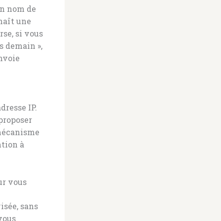
un nom de
nnaît une
se, si vous
s demain »,
nvoie
adresse IP.
 proposer
 mécanisme
tion à
ur vous
isée, sans
vous