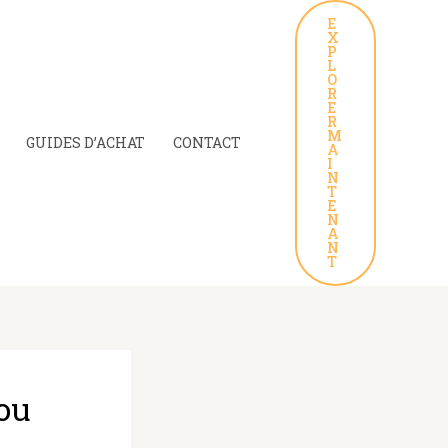
E
X
P
L
O
R
E
R
M
GUIDES D’ACHAT
CONTACT
A
I
N
T
E
N
A
N
T
 ou