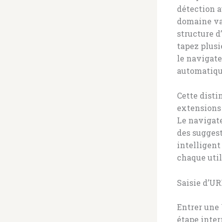
détection 
domaine v
structure d
tapez plus
le navigate
automatiqu
Cette disti
extensions v
Le navigate
des suggest
intelligent
chaque util
Saisie d’UR
Entrer une 
étape inte