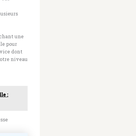
lusieurs
ichant une
ale pour
rvice dont
votre niveau
le :
esse