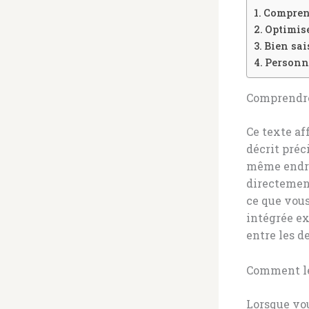
Comprend
Optimise
Bien sai
Personna
Comprendre 
Ce texte af
décrit pré
même endroi
directemen
ce que vous
intégrée e
entre les d
Comment le
Lorsque vo