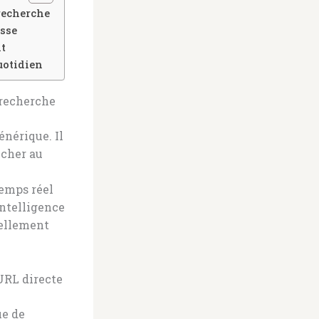
recherche
esse
nt
uotidien
 recherche
énérique. Il
ncher au
emps réel
intelligence
uellement
URL directe
ue de