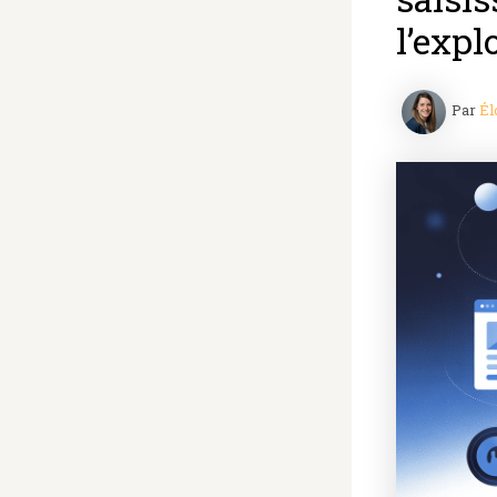
l’expl
Par
Él