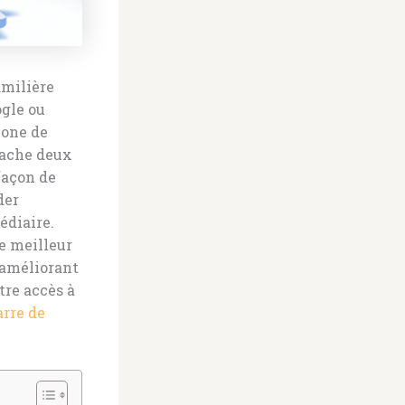
amilière
ogle ou
zone de
 cache deux
façon de
der
édiaire.
e meilleur
 améliorant
tre accès à
arre de