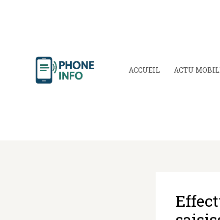
Aller
au
contenu
ACCUEIL
ACTU MOBIL
Effec
saisi