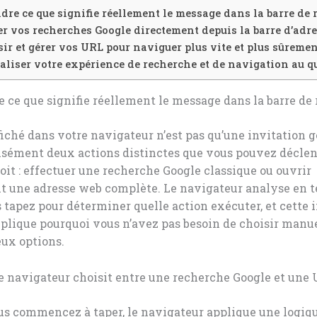
re ce que signifie réellement le message dans la barre de 
r vos recherches Google directement depuis la barre d’adr
sir et gérer vos URL pour naviguer plus vite et plus sûreme
liser votre expérience de recherche et de navigation au q
ce que signifie réellement le message dans la barre de
fiché dans votre navigateur n’est pas qu’une invitation g
cisément deux actions distinctes que vous pouvez décle
t : effectuer une recherche Google classique ou ouvrir
t une adresse web complète. Le navigateur analyse en t
 tapez pour déterminer quelle action exécuter, et cette 
xplique pourquoi vous n’avez pas besoin de choisir man
eux options.
 navigateur choisit entre une recherche Google et une 
us commencez à taper, le navigateur applique une logiq