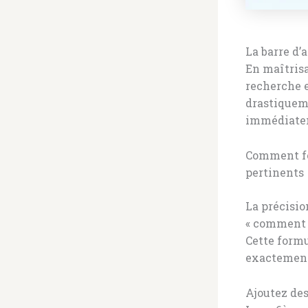
La barre d’
En maîtris
recherche e
drastiqueme
immédiatem
Comment fo
pertinents
La précisio
« comment r
Cette formu
exactement 
Ajoutez des