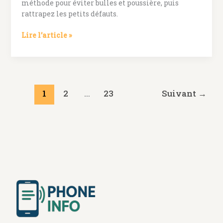
méthode pour éviter bulles et poussière, puis
rattrapez les petits défauts.
Poser
Lire l’article »
une
protection
écran
sans
bulles
1
2
…
23
Suivant
→
ni
poussière,
ça
se
joue
avant
la
pose