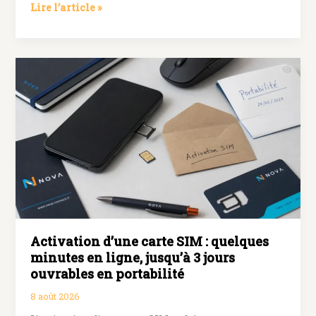
Assistance
Lire l’article »
Google
par
téléphone
:
pas
de
numéro
grand
public,
mais
des
canaux
officiels
selon
Activation d’une carte SIM : quelques
le
service
minutes en ligne, jusqu’à 3 jours
ouvrables en portabilité
8 août 2026