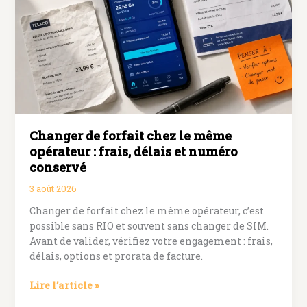
avion,
application
officielle
et
appairage
sans
blocage
Changer de forfait chez le même
opérateur : frais, délais et numéro
conservé
3 août 2026
Changer de forfait chez le même opérateur, c’est
possible sans RIO et souvent sans changer de SIM.
Avant de valider, vérifiez votre engagement : frais,
délais, options et prorata de facture.
Changer
Lire l’article »
de