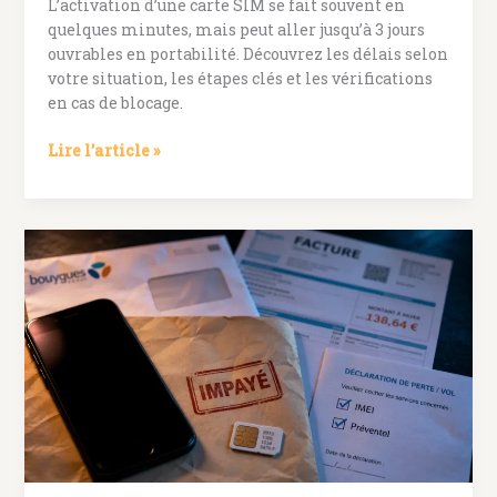
L’activation d’une carte SIM se fait souvent en
quelques minutes, mais peut aller jusqu’à 3 jours
ouvrables en portabilité. Découvrez les délais selon
votre situation, les étapes clés et les vérifications
en cas de blocage.
Activation
Lire l’article »
d’une
carte
SIM
:
quelques
minutes
en
ligne,
jusqu’à
3
jours
ouvrables
en
portabilité