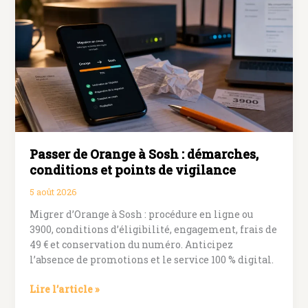
temps
Bouygues
coupe
la
ligne
?
Relances,
restriction
et
perte
Passer de Orange à Sosh : démarches,
du
numéro
conditions et points de vigilance
5 août 2026
Migrer d’Orange à Sosh : procédure en ligne ou
3900, conditions d’éligibilité, engagement, frais de
49 € et conservation du numéro. Anticipez
l’absence de promotions et le service 100 % digital.
Passer
Lire l’article »
de