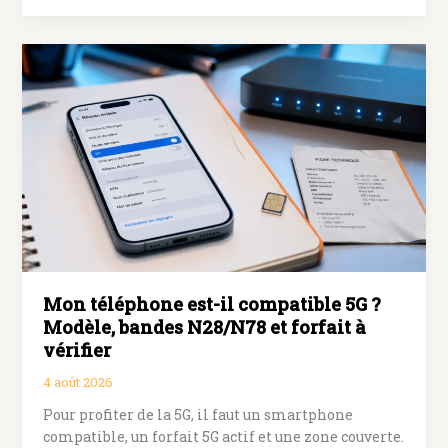
Orange
à
Sosh
:
démarches,
conditions
et
points
de
vigilance
Mon téléphone est-il compatible 5G ?
Modèle, bandes N28/N78 et forfait à
vérifier
4 août 2026
Pour profiter de la 5G, il faut un smartphone
compatible, un forfait 5G actif et une zone couverte.