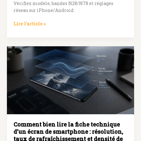
Vérifiez modèle, bandes N28/N78 et réglages
réseau sur iPhone/Android.
Mon
Lire l’article »
téléphone
est-
il
compatible
5G
?
Modèle,
bandes
N28/N78
et
forfait
à
vérifier
Comment bien lire la fiche technique
d’un écran de smartphone : résolution,
taux de rafraîchissement et densité de