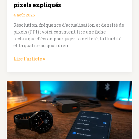
pixels expliqués
4 août 2026
Résolution, fréquence d’actualisation et densité de
pixels (PPI) : voici comment lire une fiche
technique d’écran pour juger la netteté, la fluidité
et la qualité au quotidien.
Comment
Lire l’article »
bien
lire
la
fiche
technique
d’un
écran
de
smartphone
:
résolution,