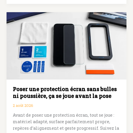
forfait
chez
le
même
opérateur
:
frais,
délais
et
numéro
conservé
Poser une protection écran sans bulles
ni poussière, ça se joue avant la pose
2 août 2026
Avant de poser une protection écran, tout se joue :
matériel adapté, surface parfaitement propre,
repères d’alignement et geste progressif. Suivez la