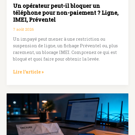
Un opérateur peut-il bloquer un
téléphone pour non-paiement ? Ligne,
IMEI, Préventel
7 août 2026
Un impayé peut mener à une restriction ou
suspension de ligne, un fichage Préventel ou, plus
rarement, un blocage IMEI. Comprenez ce qui est
bloqué et quoi faire pour obtenir la levée.
Un
Lire l’article »
opérateur
peut-
il
bloquer
un
téléphone
pour
non-
paiement