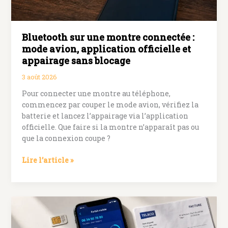
taux
de
rafraîchissement
Bluetooth sur une montre connectée :
et
densité
mode avion, application officielle et
de
appairage sans blocage
pixels
3 août 2026
expliqués
Pour connecter une montre au téléphone,
commencez par couper le mode avion, vérifiez la
batterie et lancez l’appairage via l’application
officielle. Que faire si la montre n’apparaît pas ou
que la connexion coupe ?
Bluetooth
Lire l’article »
sur
une
montre
connectée
:
mode