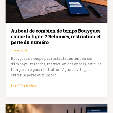
?
Ligne,
IMEI,
Préventel
Au bout de combien de temps Bouygues
coupe la ligne ? Relances, restriction et
perte du numéro
5 août 2026
Bouygues ne coupe pas instantanément en cas
d’impayé : relances, restriction des appels, coupure
temporaire puis résiliation. Agissez vite pour
éviter la perte du numéro.
Au
Lire l’article »
bout
de
combien
de