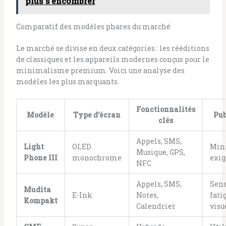
plus s'encombrer
Comparatif des modèles phares du marché
Le marché se divise en deux catégories : les rééditions
de classiques et les appareils modernes conçus pour le
minimalisme premium. Voici une analyse des
modèles les plus marquants.
Fonctionnalités
Modèle
Type d’écran
Pub
clés
Appels, SMS,
Light
OLED
Min
Musique, GPS,
Phone III
monochrome
exig
NFC
Appels, SMS,
Sens
Mudita
E-Ink
Notes,
fati
Kompakt
Calendrier
visu