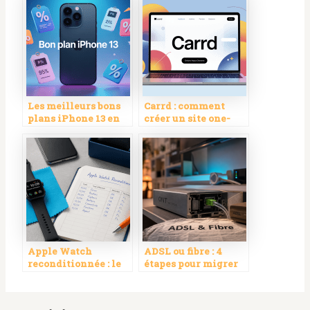
Les meilleurs bons
Carrd : comment
plans iPhone 13 en
créer un site one-
2024 à ne pas
page pro, rapide et
manquer
efficace
Apple Watch
ADSL ou fibre : 4
reconditionnée : le
étapes pour migrer
guide pour choisir
sans coupure avant
un modèle fiable au
la fin du réseau
meilleur prix
cuivre