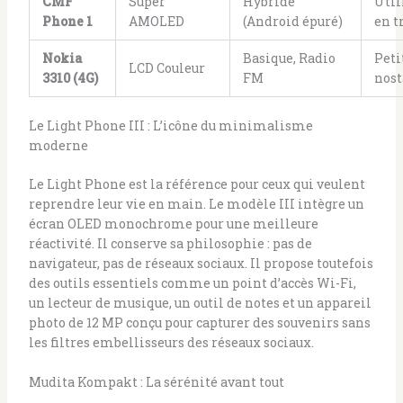
CMF
Super
Hybride
Util
Phone 1
AMOLED
(Android épuré)
en t
Nokia
Basique, Radio
Peti
LCD Couleur
3310 (4G)
FM
nost
Le Light Phone III : L’icône du minimalisme
moderne
Le Light Phone est la référence pour ceux qui veulent
reprendre leur vie en main. Le modèle III intègre un
écran OLED monochrome pour une meilleure
réactivité. Il conserve sa philosophie : pas de
navigateur, pas de réseaux sociaux. Il propose toutefois
des outils essentiels comme un point d’accès Wi-Fi,
un lecteur de musique, un outil de notes et un appareil
photo de 12 MP conçu pour capturer des souvenirs sans
les filtres embellisseurs des réseaux sociaux.
Mudita Kompakt : La sérénité avant tout