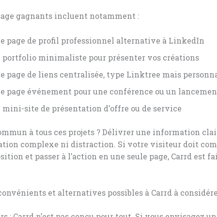
usage gagnants incluent notamment :
e page de profil professionnel alternative à LinkedIn
 portfolio minimaliste pour présenter vos créations
e page de liens centralisée, type Linktree mais personn
e page événement pour une conférence ou un lancemen
 mini-site de présentation d’offre ou de service
commun à tous ces projets ? Délivrer une information clair
tion complexe ni distraction. Si votre visiteur doit co
sition et passer à l’action en une seule page, Carrd est fa
convénients et alternatives possibles à Carrd à considér
rs : Carrd n’est pas conçu pour tout. Si vous envisagez un