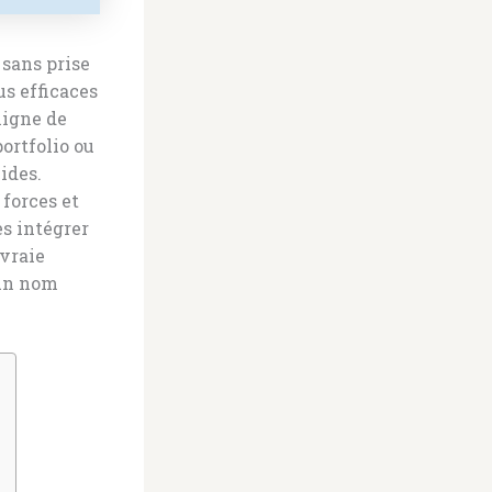
 sans prise
us efficaces
ligne de
ortfolio ou
ides.
forces et
es intégrer
 vraie
 un nom