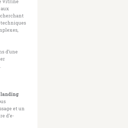
e vitrine
, aux
s cherchant
 techniques
omplexes,
ns d’une
der
.
e
landing
ous
ssage et un
re d’e-