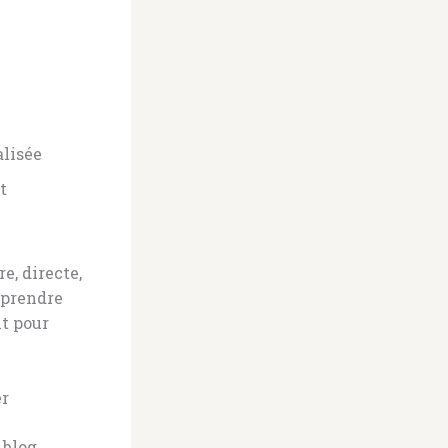
alisée
t
e, directe,
mprendre
it pour
er
 blog