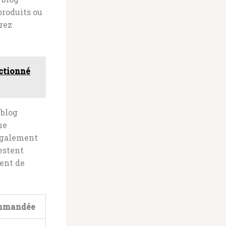
produits ou
rez
actionné
 blog
ne
également
estent
ent de
ommandée