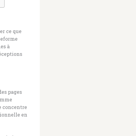
er ce que
ateforme
des à
déceptions
 des pages
comme
e concentre
tionnelle en