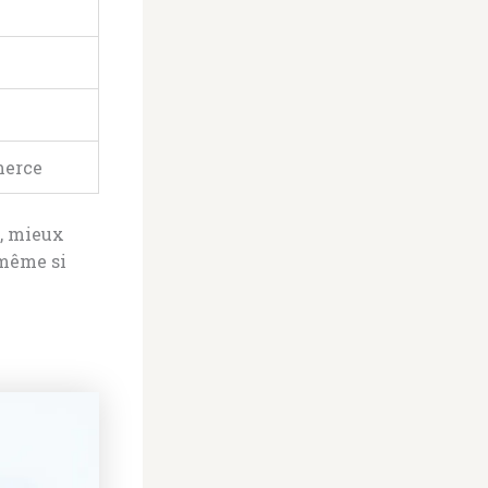
merce
é, mieux
 même si