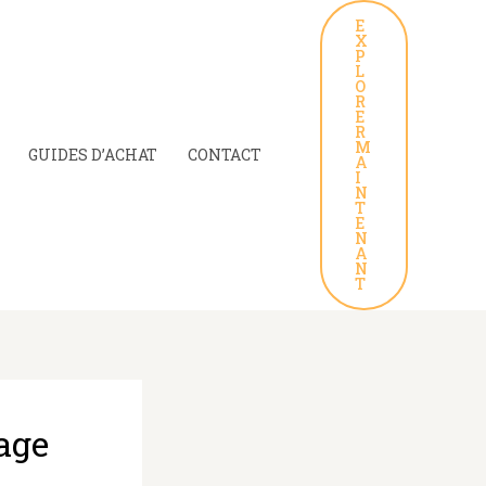
E
X
P
L
O
R
E
R
M
GUIDES D’ACHAT
CONTACT
A
I
N
T
E
N
A
N
T
age