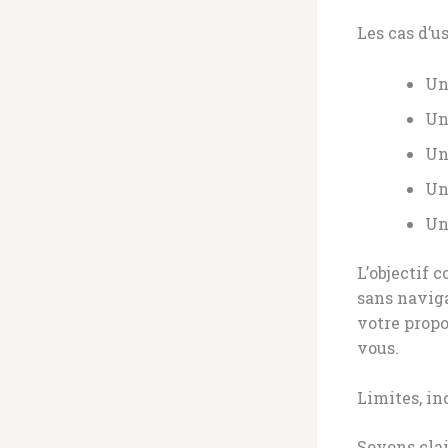
Les cas d’
Un
Un
Un
Un
Un
L’objectif 
sans naviga
votre propo
vous.
Limites, in
Soyons clai