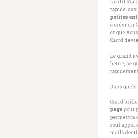
L’outil s’a
rapide, au
petites ent
à créer un
et que vous
Carrd devie
Le grand av
heure, ce q
rapidement 
Dans quels 
Carrd brill
page
pour p
permettra d
seul appel 
mails desti