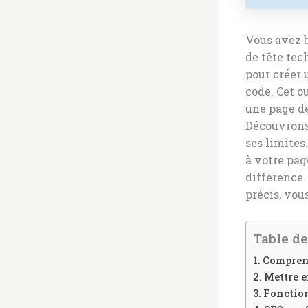
Vous avez b
de tête tec
pour créer 
code. Cet o
une page de
Découvrons 
ses limites
à votre pag
différence.
précis, vou
Table de
Comprend
Mettre e
Fonction