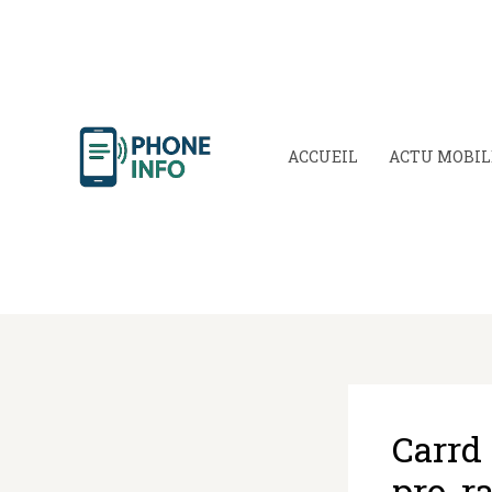
Aller
au
contenu
ACCUEIL
ACTU MOBIL
Carrd
pro, r