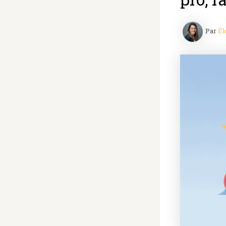
Par
Él