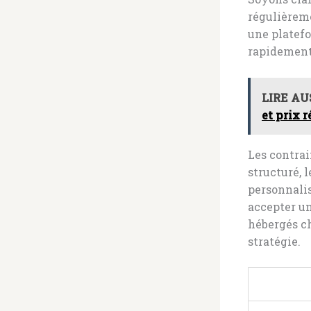
régulièreme
une platef
rapidement 
LIRE AU
et prix r
Les contrai
structuré,
personnali
accepter u
hébergés c
stratégie.