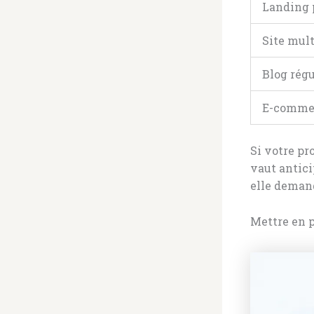
Landing 
Site mul
Blog régu
E-comme
Si votre pr
vaut antici
elle demand
Mettre en p