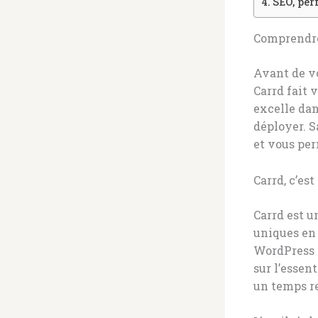
SEO, per
Comprendre 
Avant de vo
Carrd fait 
excelle dan
déployer. S
et vous per
Carrd, c’est
Carrd est u
uniques en
WordPress 
sur l’essen
un temps r