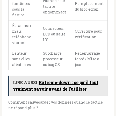
Numériseur
fantômes
Remplacement
tactile
sous la
du bloc écran
endommagé
fissure
Écran noir
Connecteur
mais
Ouverture pour
LCD ou dalle
téléphone
vérification
HS
vibrant
Lenteur
Surcharge
Redémarrage
sans clics
processeur
forcé / Mise à
aléatoires
ou bug OS
jour
LIRE AUSSI
Extreme-down : ce qu’il faut
vraiment savoir avant de l’utiliser
Comment sauvegarder vos données quand le tactile
ne répond plus ?