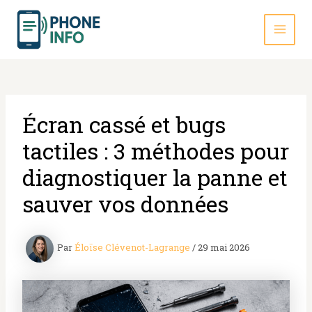
Aller
au
contenu
MAI
MEN
Écran cassé et bugs
tactiles : 3 méthodes pour
diagnostiquer la panne et
sauver vos données
Par
Éloïse Clévenot-Lagrange
/
29 mai 2026