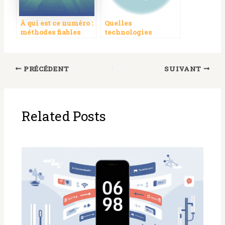
À qui est ce numéro :
Quelles
méthodes fiables
technologies
pour identifier un
mobiles optimisent
appel inconnu
les paris à faible
débit ?
PRÉCÉDENT
SUIVANT
Related Posts