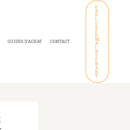
E
X
P
L
O
R
E
R
M
GUIDES D’ACHAT
CONTACT
A
I
N
T
E
N
A
N
T
t
x