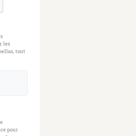
s
r les
ellas, tout
te
ace pour