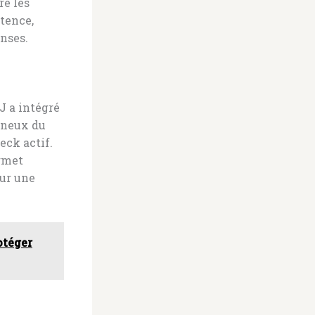
re les
tence,
nses.
DJ a intégré
ineux du
eck actif.
ermet
our une
otéger