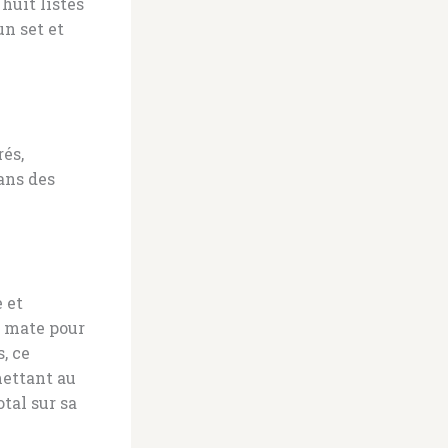
 huit listes
un set et
rés,
dans des
 et
n mate pour
, ce
mettant au
tal sur sa