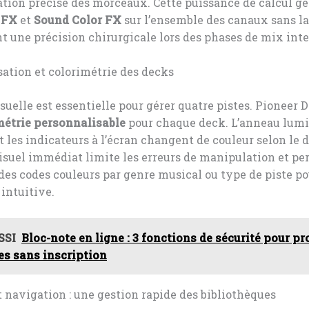
tion précise des morceaux. Cette puissance de calcul gè
 FX
et
Sound Color FX
sur l’ensemble des canaux sans la
t une précision chirurgicale lors des phases de mix inte
ation et colorimétrie des decks
isuelle est essentielle pour gérer quatre pistes. Pioneer 
métrie personnalisable
pour chaque deck. L’anneau lum
t les indicateurs à l’écran changent de couleur selon le d
isuel immédiat limite les erreurs de manipulation et p
 des codes couleurs par genre musical ou type de piste p
intuitive.
SSI
Bloc-note en ligne : 3 fonctions de sécurité pour pr
es sans inscription
t navigation : une gestion rapide des bibliothèques