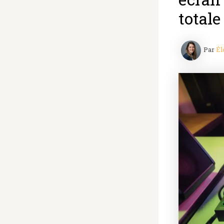
totale
Par
Él