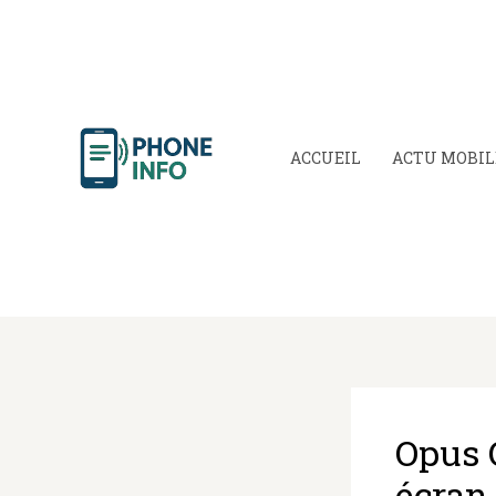
Aller
au
contenu
ACCUEIL
ACTU MOBIL
Opus 
écran 