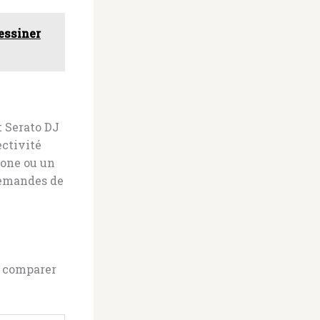
essiner
 Serato DJ
ectivité
hone ou un
 demandes de
e comparer