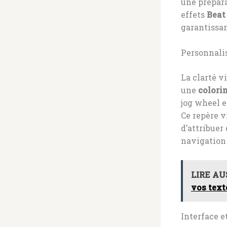
une prépara
effets
Beat
garantissan
Personnalis
La clarté v
une
colori
jog wheel e
Ce repère v
d’attribuer
navigation 
LIRE AU
vos text
Interface e