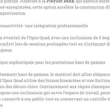
ne platine. Associée à la
Playlist Bank
, qui bascule entre
pré-enregistrées, cette option accélère la construction d’
improvisation.
onnectivité : une intégration professionnelle
n éventail de l’Opus Quad, avec une inclinaison de 5 deg
 confort lors de sessions prolongées tout en s’intégrant 
igieux.
ique sophistiquée pour les prestations haut de gamme
nement haut de gamme, le matériel doit allier élégance
 L’Opus Quad utilise des formes biseautées et une finitio
ans des décors chics. Contrairement aux régies classiques
pose une inclinaison qui ouvre l’espace de travail, per
r connecté à son public tout en conservant un contrôle to
e.