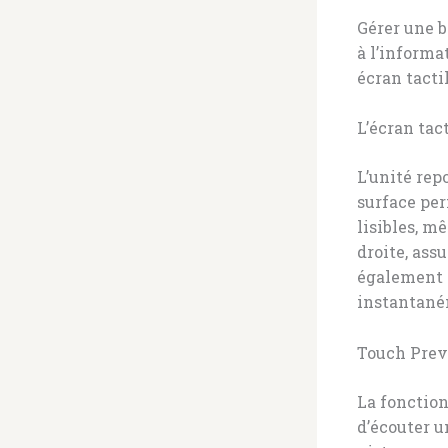
Gérer une b
à l’informa
écran tacti
L’écran tact
L’unité rep
surface per
lisibles, m
droite, assu
également l
instantané
Touch Previ
La fonctio
d’écouter u