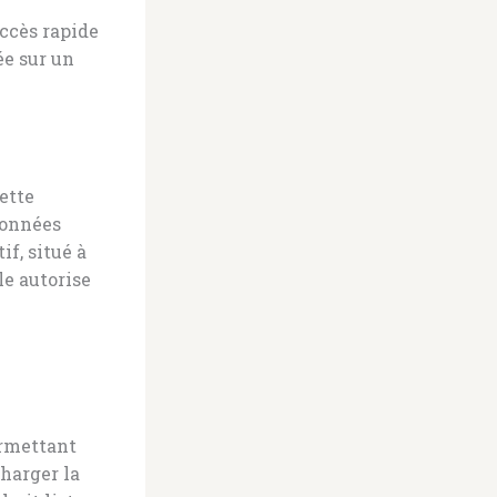
accès rapide
ée sur un
Cette
données
f, situé à
le autorise
ermettant
harger la