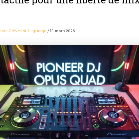
oïse Clévenot-Lagrange
/
13 mars 2026