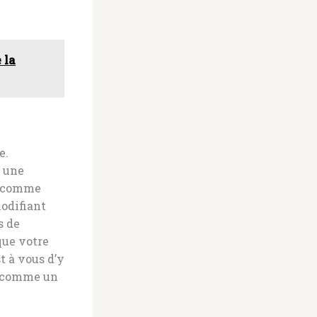
 la
e.
e une
IA comme
modifiant
s de
que votre
t à vous d’y
er comme un