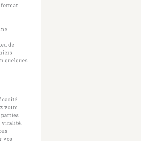
n format
ine
ieu de
hiers
en quelques
icacité.
z votre
 parties
 viralité.
vous
r vos