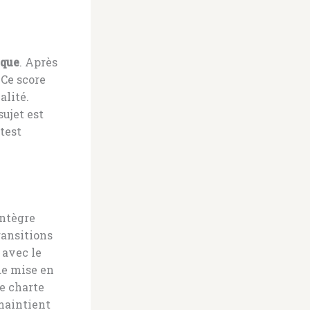
ique
. Après
 Ce score
alité.
sujet est
test
intègre
ransitions
 avec le
de mise en
re charte
maintient