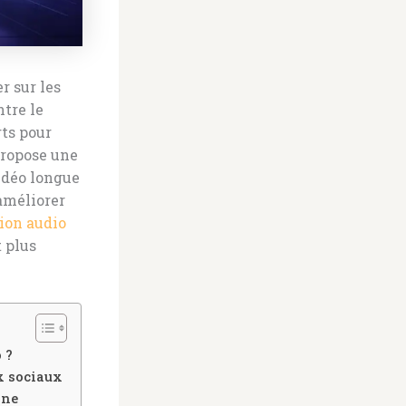
r sur les
ntre le
rts pour
ropose une
vidéo longue
améliorer
ion audio
 plus
 ?
ux sociaux
ine