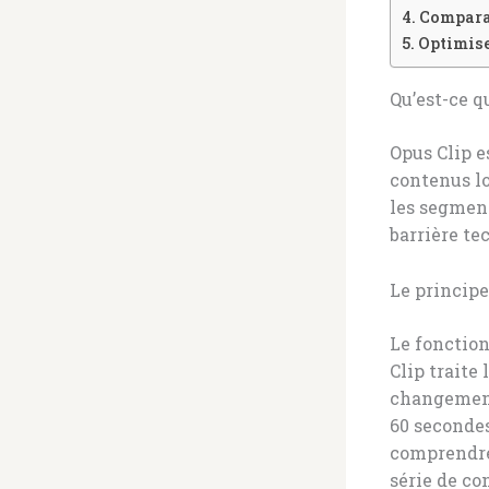
Comparat
Optimise
Qu’est-ce q
Opus Clip e
contenus lo
les segment
barrière te
Le principe
Le fonction
Clip traite
changements
60 secondes
comprendre 
série de co