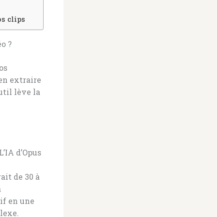
s clips
o ?
os
en extraire
til lève la
L’IA d’Opus
ait de 30 à
à
if en une
lexe.