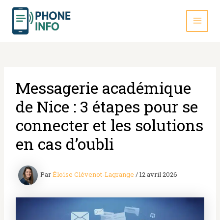
Aller
au
contenu
MAI
MEN
Messagerie académique
de Nice : 3 étapes pour se
connecter et les solutions
en cas d’oubli
Par
Éloïse Clévenot-Lagrange
/
12 avril 2026