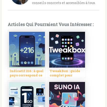
conseils concrets et accessibles à tous.
Articles Qui Pourraient Vous Intéresser :
Indicatif 216 : à quel
TweakBox : guide
pays correspond ce
complet pour
code et comment
installer des applis
l’utiliser
sur iOS sans
jailbreak