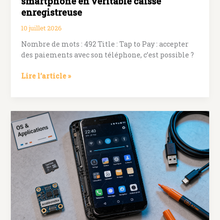
smartphone en véritable caisse
enregistreuse
10 juillet 2026
Nombre de mots : 492 Title : Tap to Pay : accepter
des paiements avec son téléphone, c’est possible ?
Le
Lire l’article »
Tap
to
Pay
transforme
votre
smartphone
en
véritable
caisse
enregistreuse