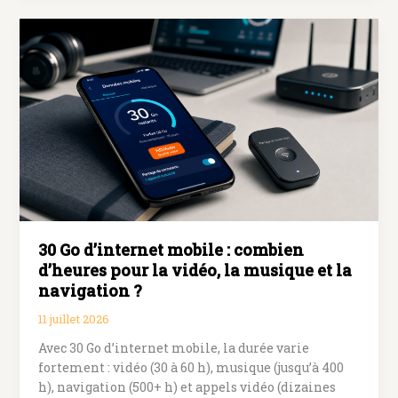
ou
4K
:
quelle
résolution
d’écran
choisir
sans
payer
des
pixels
inutiles
30 Go d’internet mobile : combien
d’heures pour la vidéo, la musique et la
navigation ?
11 juillet 2026
Avec 30 Go d’internet mobile, la durée varie
fortement : vidéo (30 à 60 h), musique (jusqu’à 400
h), navigation (500+ h) et appels vidéo (dizaines