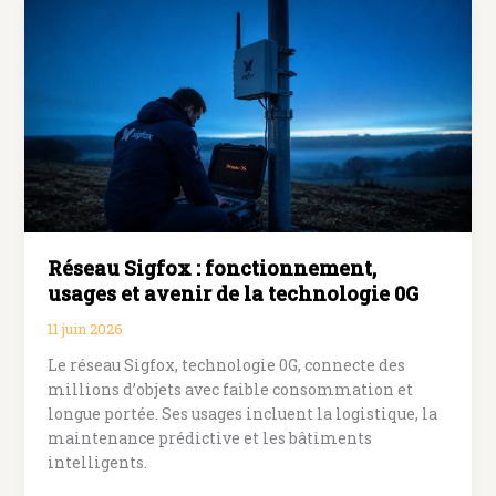
la
voiture
connectée
transforme
la
sécurité
et
l’énergie
Réseau Sigfox : fonctionnement,
usages et avenir de la technologie 0G
11 juin 2026
Le réseau Sigfox, technologie 0G, connecte des
millions d’objets avec faible consommation et
longue portée. Ses usages incluent la logistique, la
maintenance prédictive et les bâtiments
intelligents.