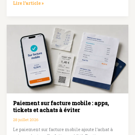
Android
Lire l’article »
:
système
d’exploitation
mobile,
usages
concrets
et
différences
avec
iOS
Paiement sur facture mobile : apps,
tickets et achats à éviter
28 juillet 2026
Le paiement sur facture mobile ajoute l’achat à