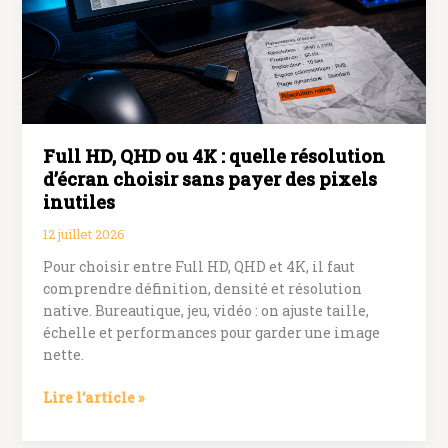
tablette
?
Full HD, QHD ou 4K : quelle résolution
d’écran choisir sans payer des pixels
inutiles
12 juillet 2026
Pour choisir entre Full HD, QHD et 4K, il faut
comprendre définition, densité et résolution
native. Bureautique, jeu, vidéo : on ajuste taille,
échelle et performances pour garder une image
nette.
Full
Lire l’article »
HD,
QHD