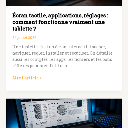
connectivité
Écran tactile, applications, réglages :
comment fonctionne vraiment une
tablette ?
24 juillet 2026
Une tablette, c’est un écran interactif : toucher,
naviguer, régler, installer et sécuriser. On détaille
aussi les comptes, les apps, les fichiers et les bons
réflexes pour bien l’utiliser.
Écran
Lire l’article »
tactile,
applications,
réglages
:
comment
fonctionne
vraiment
une