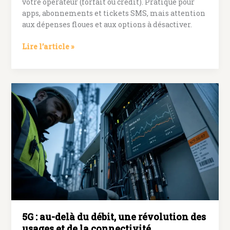
votre opérateur (forfait ou crédit). Pratique pour
apps, abonnements et tickets SMS, mais attention
aux dépenses floues et aux options à désactiver.
Paiement
Lire l’article »
sur
facture
mobile
:
apps,
tickets
et
achats
à
éviter
5G : au-delà du débit, une révolution des
usages et de la connectivité