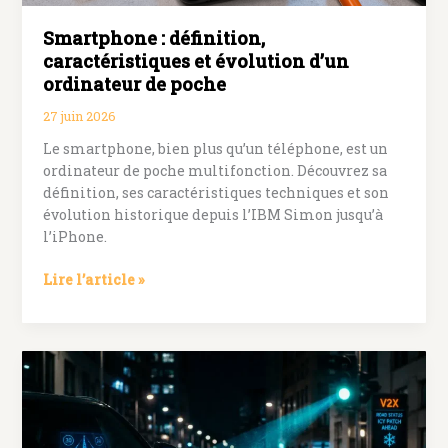
Smartphone : définition,
caractéristiques et évolution d’un
ordinateur de poche
27 juin 2026
Le smartphone, bien plus qu’un téléphone, est un
ordinateur de poche multifonction. Découvrez sa
définition, ses caractéristiques techniques et son
évolution historique depuis l’IBM Simon jusqu’à
l’iPhone.
Smartphone
Lire l’article »
:
définition,
caractéristiques
et
évolution
d’un
ordinateur