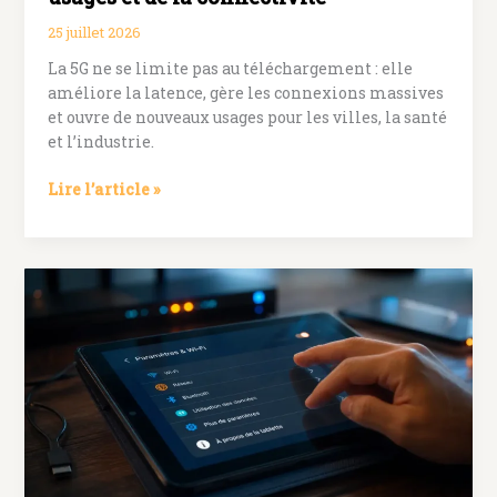
25 juillet 2026
La 5G ne se limite pas au téléchargement : elle
améliore la latence, gère les connexions massives
et ouvre de nouveaux usages pour les villes, la santé
et l’industrie.
5G
Lire l’article »
:
au-
delà
du
débit,
une
révolution
des
usages
et
de
la