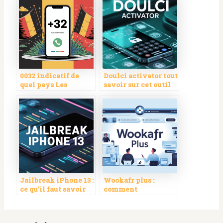
0032 indicatif de
Doulci activator tout
quel pays Les
savoir sur cet outil
réponses
de contournement
essentielles pour
iCloud
comprendre cet
indicatif
international
Jailbreak iPhone 13 :
Wookafr plus :
ce qu’il faut savoir
comment
avant de franchir le
fonctionne cette
pas
plateforme et que
propose-t‑elle