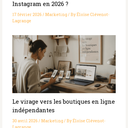
Instagram en 2026 ?
17 février 2026
/
Marketing
/ By
Éloïse Clévenot-
Lagrange
Le virage vers les boutiques en ligne
indépendantes
30 avril 2026
/
Marketing
/ By
Éloïse Clévenot-
Lagrange