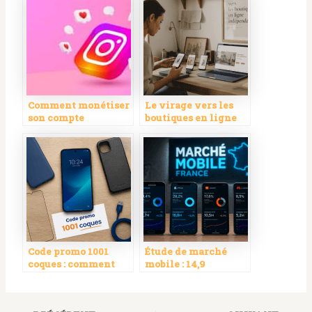
Comment monétiser
Le virage vers les
son compte
boutiques en ligne
Instagram en 2026 ?
indépendantes
Code promo 1001
Étude de marché
coques : comment
mobile : 14,9
obtenir 15% de
milliards
réduction, éviter les
d’investissements, 4
erreurs et
leviers pour