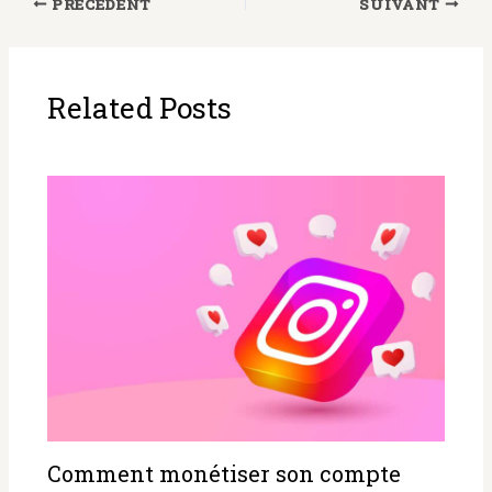
maximiser vos
décrypter la
PRÉCÉDENT
SUIVANT
économies ?
rentabilité
Related Posts
Comment monétiser son compte