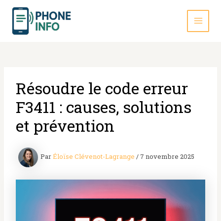
Aller
au
contenu
MAI
MEN
Résoudre le code erreur
F3411 : causes, solutions
et prévention
Par
Éloïse Clévenot-Lagrange
/
7 novembre 2025