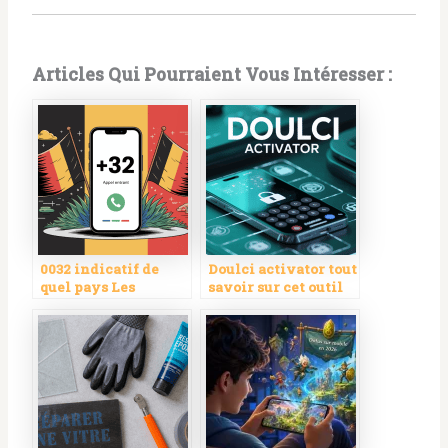
Articles Qui Pourraient Vous Intéresser :
0032 indicatif de
Doulci activator tout
quel pays Les
savoir sur cet outil
réponses
de contournement
essentielles pour
iCloud
comprendre cet
indicatif
international