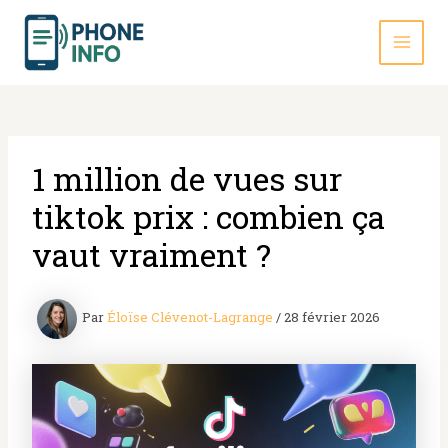
Aller
au
contenu
MAI
MEN
1 million de vues sur
tiktok prix : combien ça
vaut vraiment ?
Par
Éloïse Clévenot-Lagrange
/
28 février 2026