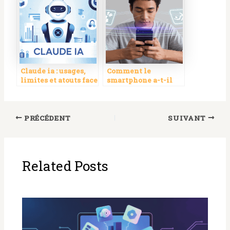
clés
digital aujourd’hui
Claude ia : usages,
Comment le
limites et atouts face
smartphone a-t-il
aux autres ia
révolutionné
l’expérience des jeux
en ligne, entre
mobilité, diversité
PRÉCÉDENT
SUIVANT
et instantanéité ?
Related Posts