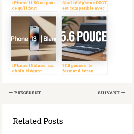
iPhone 11 5G ou pas :
Quel téléphone DECT
ce qu’il faut
est compatible avec
vraiment savoir
la Livebox 5 de
Orange ?
iPhone 13 blanc : un
15.6 pouces : le
choix élégant
format d’écran
alliant design et
incontournable pour
technologie
vos besoins
numériques
PRÉCÉDENT
SUIVANT
Related Posts