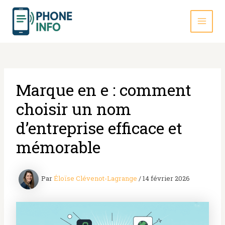
Aller
au
contenu
MAI
MEN
Marque en e : comment
choisir un nom
d’entreprise efficace et
mémorable
Par
Éloïse Clévenot-Lagrange
/
14 février 2026