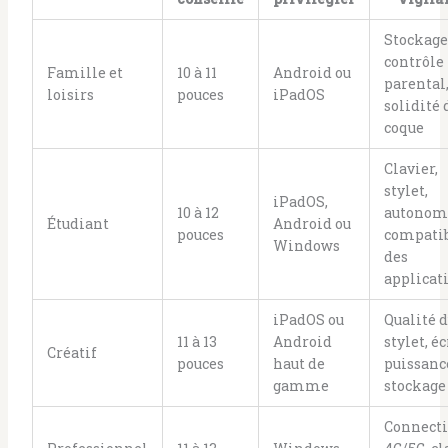
Stockage
contrôle
Famille et
10 à 11
Android ou
parental
loisirs
pouces
iPadOS
solidité 
coque
Clavier,
stylet,
iPadOS,
10 à 12
autonom
Étudiant
Android ou
pouces
compatib
Windows
des
applicat
iPadOS ou
Qualité 
11 à 13
Android
stylet, éc
Créatif
pouces
haut de
puissanc
gamme
stockage
Connecti