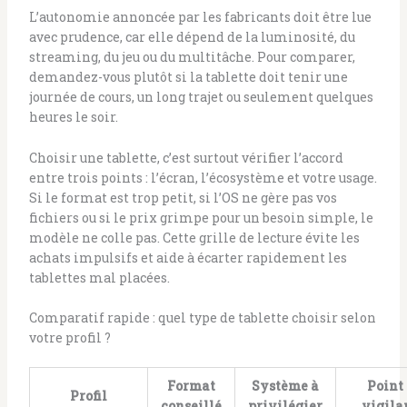
L’autonomie annoncée par les fabricants doit être lue
avec prudence, car elle dépend de la luminosité, du
streaming, du jeu ou du multitâche. Pour comparer,
demandez-vous plutôt si la tablette doit tenir une
journée de cours, un long trajet ou seulement quelques
heures le soir.
Choisir une tablette, c’est surtout vérifier l’accord
entre trois points : l’écran, l’écosystème et votre usage.
Si le format est trop petit, si l’OS ne gère pas vos
fichiers ou si le prix grimpe pour un besoin simple, le
modèle ne colle pas. Cette grille de lecture évite les
achats impulsifs et aide à écarter rapidement les
tablettes mal placées.
Comparatif rapide : quel type de tablette choisir selon
votre profil ?
Format
Système à
Point
Profil
conseillé
privilégier
vigila