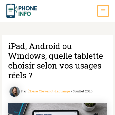
Aller
au
contenu
MAI
MEN
iPad, Android ou
Windows, quelle tablette
choisir selon vos usages
réels ?
Par
Éloïse Clévenot-Lagrange
/
5 juillet 2026