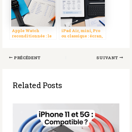
Apple Watch
iPad Air, mini, Pro
reconditionnée : le
ou classique : écran,
guide pour choisir
stockage et
un modèle fiable au
puissance pour
meilleur prix
choisir sans payer
trop cher
PRÉCÉDENT
SUIVANT
Related Posts