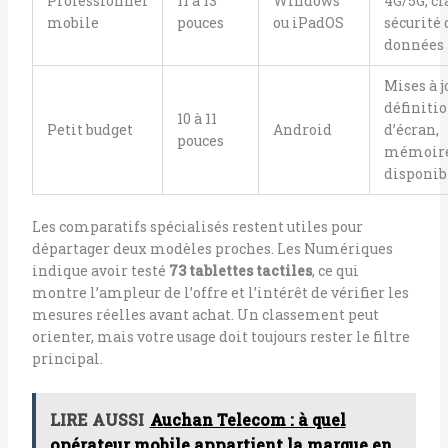
Professionnel
11 à 13
Windows
4G/5G, cl
mobile
pouces
ou iPadOS
sécurité 
données
Mises à j
définiti
10 à 11
Petit budget
Android
d’écran,
pouces
mémoir
disponib
Les comparatifs spécialisés restent utiles pour
départager deux modèles proches. Les Numériques
indique avoir testé
73 tablettes tactiles
, ce qui
montre l’ampleur de l’offre et l’intérêt de vérifier les
mesures réelles avant achat. Un classement peut
orienter, mais votre usage doit toujours rester le filtre
principal.
LIRE AUSSI
Auchan Telecom : à quel
opérateur mobile appartient la marque en